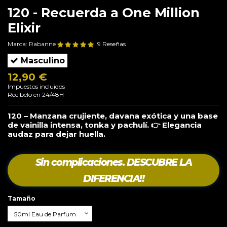
120 - Recuerda a One Million
Elixir
Marca:
Rabanne
9 Reseñas
Masculino
12,90 €
Impuestos incluidos
Recíbelo en 24/48H
120 – Manzana crujiente, davana exótica y una base
de vainilla intensa, tonka y pachulí. 👉 Elegancia
audaz para dejar huella.
Sin complicaciones. DESCUBRE LA
DIFERENCIA!!
Tamaño