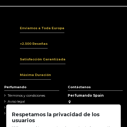
Enviamos a Toda Europa
+2.500 Reseñas
Satisfacción Garantizada
Máxima Duración
Perfumando
Contáctanos
Términos y condiciones
Perfumando Spain
Aviso legal
Avd de la Innovación 2
Política de Privacidad
EDIFICIO CITEA 307
Garantia y reclamaciones
Respetamos la privacidad de los
11591 Jerez de la Frontera (Cádiz)
usuarios
856 05 21 39