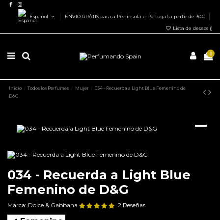
Español
ENVIO GRÁTIS para a Península e Portugal a partir de 30€
Lista de deseos (
)
0
Inicio
Todos los Perfumes
Mujer
034 - Recuerda a Light Blue Femenino de
D&G
034 - Recuerda a Light Blue
Femenino de D&G
Marca:
Dolce & Gabbana
2 Reseñas