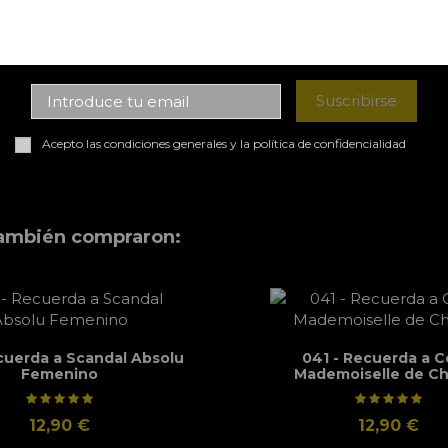
mand de forma equilibrada.
Suscribirse
ble.
Acepto las condiciones generales y la política de confidencialidad
d.
también compraron:
cuerda a Scandal Absolu
041 - Recuerda a 
Femenino
Mademoiselle de C
12,90 €
12,90 €