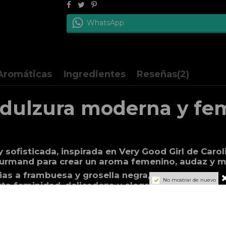
WhatsApp
Aromáticas
Ingredientes
Reseñas
(2)
: dulzura moderna y fe
 sofisticada, inspirada en Very Good Girl de Car
gourmand para crear un aroma femenino, audaz y m
ias a frambuesa y grosella negra, que aportan fres
No mostrar de nuevo
ta feminidad, delicadeza y elegancia, mientras que
tela intensa y adictiva.
me moderno, dulce y con personalidad, perfecto p