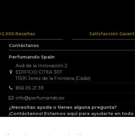
+2.500 Reseñas
Satisfacción Garant
Contáctanos
Perfumando Spain
Avd de la Innovación 2
EDIFICIO CITEA 307
11591 Jerez de la Frontera (Cádiz)
856 05 21 39
info@perfumando.es
¿Necesitas ayuda o tienes alguna pregunta?
¡Contáctanos! Estamos aquí para ayudarte en todo
lo que necesites, puedes escribirnos por WhatsAp
o correo electrónico.