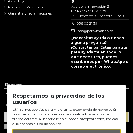
Aviso legal
Avd de la Innovación 2
Política de Privacidad
EDIFICIO CITEA 307
Garantia y reclamaciones
11591 Jerez de la Frontera (Cádiz)
856 05 21 39
info@perfumando.es
¿Necesitas ayuda o tienes
alguna pregunta?
¡Contáctanos! Estamos aquí
para ayudarte en todo lo
que necesites, puedes
escribirnos por WhatsApp o
correo electrónico.
Síguenos
Respetamos la privacidad de los
usuarios
Hoja informativa
Utilizamos cookies para mejorar tu experiencia de navegación,
mostrar anuncios o contenido personalizado y analizar el
tráfico del sitio. Al hacer clic en el botón "Aceptar todo", indicas
que aceptas el uso de cookies.
Acepto las condiciones generales y la política de confidencialidad