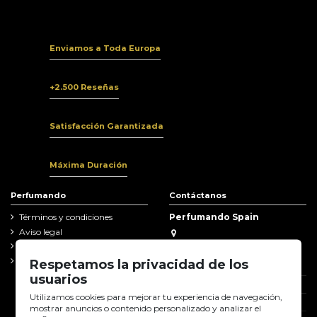
Enviamos a Toda Europa
+2.500 Reseñas
Satisfacción Garantizada
Máxima Duración
Perfumando
Contáctanos
Términos y condiciones
Perfumando Spain
Aviso legal
Avd de la Innovación 2
Política de Privacidad
EDIFICIO CITEA 307
Garantia y reclamaciones
Respetamos la privacidad de los
11591 Jerez de la Frontera (Cádiz)
usuarios
856 05 21 39
Utilizamos cookies para mejorar tu experiencia de navegación,
info@perfumando.es
mostrar anuncios o contenido personalizado y analizar el