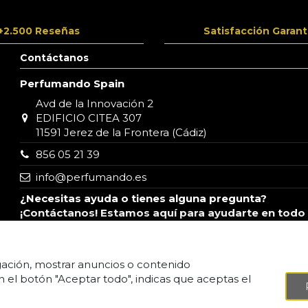
+2.500 Reseñas
Satisfacción Garant
Contáctanos
Perfumando Spain
Avd de la Innovación 2
EDIFICIO CITEA 307
11591 Jerez de la Frontera (Cádiz)
856 05 21 39
info@perfumando.es
¿Necesitas ayuda o tienes alguna pregunta?
¡Contáctanos! Estamos aquí para ayudarte en todo
lo que necesites, puedes escribirnos por WhatsAp
o correo electrónico.
gación, mostrar anuncios o contenido
c en el botón "Aceptar todo", indicas que aceptas el