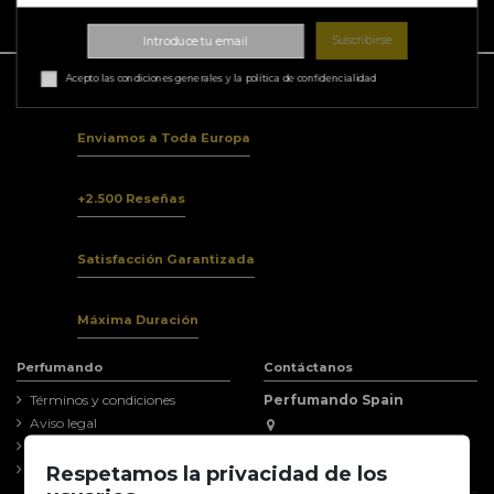
Suscribirse
Acepto las condiciones generales y la política de confidencialidad
Enviamos a Toda Europa
+2.500 Reseñas
Satisfacción Garantizada
Máxima Duración
Perfumando
Contáctanos
Términos y condiciones
Perfumando Spain
Aviso legal
Avd de la Innovación 2
Política de Privacidad
EDIFICIO CITEA 307
Garantia y reclamaciones
Respetamos la privacidad de los
11591 Jerez de la Frontera (Cádiz)